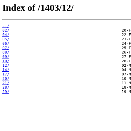
Index of /1403/12/
../
02/
04/
05/
06/
07/
08/
09/
10/
12/
14/
17/
20/
21/
28/
29/