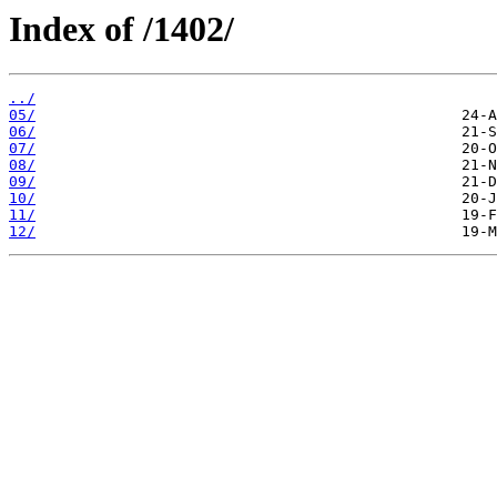
Index of /1402/
../
05/
06/
07/
08/
09/
10/
11/
12/